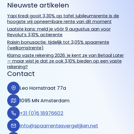
Nieuwste artikelen
Yapi Kredi gooit 3,30% op tafel: jubileumsrente is de
hoogste vrij opneembare rente van dit moment
Laatste kans: meld je vóór 9 augustus aan voor
Revolut’s 3,10% actierente
Raisin bonusactie: tijdelijk tot 3,05% spaarrente
(welkomstrente)
Klarna vaste rekening 2026: je kent ze van Betaal Later
— maar wist je dat ze ook 3,10% bieden op een vaste
rekening?
Contact
Leo Hornstraat 77a
1095 MN Amsterdam
+31 (0)6 18976602
info@spaarrentesvergelijken.net