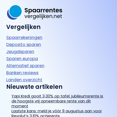
Vergelijken
Spaarrekeningen
Deposito sparen
Jeugdsparen
Sparen europa
Alternatief sparen
Banken reviews
Landen overzicht
Nieuwste artikelen
Yapi Kredi gooit 3,30% op tafel: jubileumsrente is
de hoogste vrij opneembare rente van dit
moment
Laatste kans: meld je vóór 9 augustus aan voor
Revolut’s 3,10% actierente