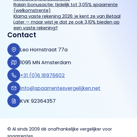
Raisin bonusactie: tijdelijk tot 3,05% spaarrente
(welkomstrente)
Klarna vaste rekening 2026: je kent ze van Betaal
Later — maar wist je dat ze ook 3,10% bieden op
een vaste rekening?
Contact
Leo Hornstraat 77a
1095 MN Amsterdam
+31 (0)6 18976602
info@spaarrentesvergelijken.net
KVK 92364357
© Al sinds 2009 dé onafhankelijke vergelijker voor
spaarrentes