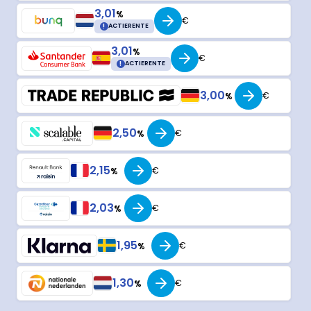
3,01
%
€
!
ACTIERENTE
3,01
%
€
!
ACTIERENTE
3,00
€
%
2,50
€
%
2,15
€
%
2,03
€
%
1,95
€
%
1,30
€
%