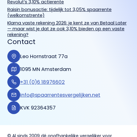
Revolut’s 3,10% actierente
Raisin bonusactie: tijdelijk tot 3,05% spaarrente
(welkomstrente)
Klarna vaste rekening 2026: je kent ze van Betaal Later
— maar wist je dat ze ook 3,10% bieden op een vaste
rekening?
Contact
Leo Hornstraat 77a
1095 MN Amsterdam
+31 (0)6 18976602
info@spaarrentesvergelijken.net
KVK 92364357
© Al sinds 2009 dé onafhankelijke vergelijker voor