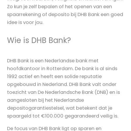
Zo kun je zelf bepalen of het openen van een
spaarrekening of deposito bij DHB Bank een goed
idee is voor jou.
Wie is DHB Bank?
DHB Bank is een Nederlandse bank met
hoofdkantoor in Rotterdam. De bank is al sinds
1992 actief en heeft een solide reputatie
opgebouwd in Nederland. DHB Bank valt onder
toezicht van De Nederlandsche Bank (DNB) en is
aangesloten bij het Nederlandse
depositogarantiestelsel, wat betekent dat je
spaargeld tot €100.000 gegarandeerd veilig is.
De focus van DHB Bank ligt op sparen en