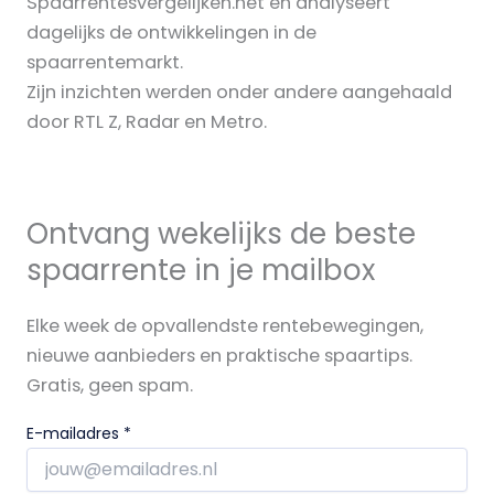
Spaarrentesvergelijken.net en analyseert
dagelijks de ontwikkelingen in de
spaarrentemarkt.
Zijn inzichten werden onder andere aangehaald
door RTL Z, Radar en Metro.
Ontvang wekelijks de beste
spaarrente in je mailbox
Elke week de opvallendste rentebewegingen,
nieuwe aanbieders en praktische spaartips.
Gratis, geen spam.
E-mailadres
*