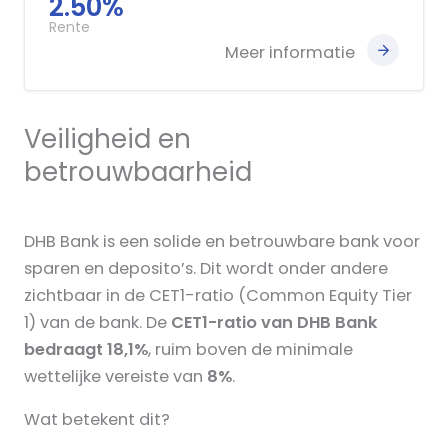
2.50%
Rente
Meer informatie
Veiligheid en
betrouwbaarheid
DHB Bank is een solide en betrouwbare bank voor
sparen en deposito’s. Dit wordt onder andere
zichtbaar in de CET1-ratio (Common Equity Tier
1) van de bank. De
CET1-ratio van DHB Bank
bedraagt 18,1%
, ruim boven de minimale
wettelijke vereiste van
8%
.
Wat betekent dit?