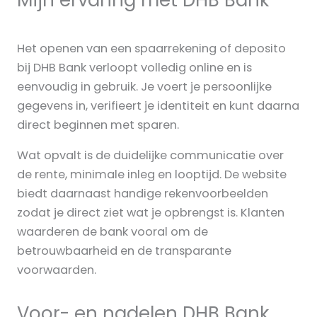
Het openen van een spaarrekening of deposito
bij DHB Bank verloopt volledig online en is
eenvoudig in gebruik. Je voert je persoonlijke
gegevens in, verifieert je identiteit en kunt daarna
direct beginnen met sparen.
Wat opvalt is de duidelijke communicatie over
de rente, minimale inleg en looptijd. De website
biedt daarnaast handige rekenvoorbeelden
zodat je direct ziet wat je opbrengst is. Klanten
waarderen de bank vooral om de
betrouwbaarheid en de transparante
voorwaarden.
Voor- en nadelen DHB Bank