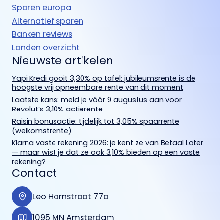
Sparen europa
Alternatief sparen
Banken reviews
Landen overzicht
Nieuwste artikelen
Yapi Kredi gooit 3,30% op tafel: jubileumsrente is de
hoogste vrij opneembare rente van dit moment
Laatste kans: meld je vóór 9 augustus aan voor
Revolut’s 3,10% actierente
Raisin bonusactie: tijdelijk tot 3,05% spaarrente
(welkomstrente)
Klarna vaste rekening 2026: je kent ze van Betaal Later
— maar wist je dat ze ook 3,10% bieden op een vaste
rekening?
Contact
Leo Hornstraat 77a
1095 MN Amsterdam