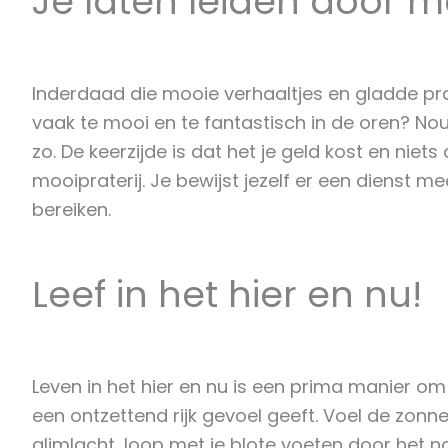
Je laten leiden door m
Inderdaad die mooie verhaaltjes en gladde praa
vaak te mooi en te fantastisch in de oren? Nou, 
zo. De keerzijde is dat het je geld kost en niet
mooipraterij. Je bewijst jezelf er een dienst me
bereiken.
Leef in het hier en nu!
Leven in het hier en nu is een prima manier om 
een ontzettend rijk gevoel geeft. Voel de zonn
glimlacht, loop met je blote voeten door het na