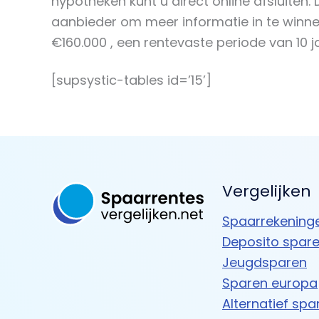
hypotheken kunt u direct online afsluiten. 
aanbieder om meer informatie in te win
€160.000 , een rentevaste periode van 10
[supsystic-tables id=’15’]
Vergelijken
Spaarrekening
Deposito spar
Jeugdsparen
Sparen europa
Alternatief spa