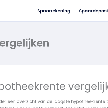
Spaarrekening
Spaardeposi
ergelijken
potheekrente vergelij
onder een overzicht van de laagste hypotheekrente 