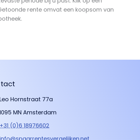
evaste periode bij u past. Klik op een
. Getoonde rente omvat een koopsom van
potheek.
tact
Leo Hornstraat 77a
1095 MN Amsterdam
+31 (0)6 18976602
info@spaarrentesvergelijken.net