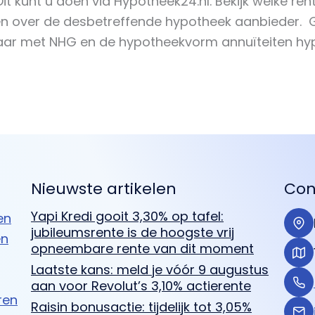
Dit kunt u doen via Hypotheek24.nl. Bekijk welke rent
nen over de desbetreffende hypotheek aanbieder
 jaar met NHG en de hypotheekvorm annuïteiten hy
Nieuwste artikelen
Con
Yapi Kredi gooit 3,30% op tafel:
en
jubileumsrente is de hoogste vrij
en
opneembare rente van dit moment
Laatste kans: meld je vóór 9 augustus
aan voor Revolut’s 3,10% actierente
ren
Raisin bonusactie: tijdelijk tot 3,05%