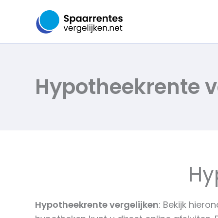
Ga
naar
de
inhoud
Hypotheekrente v
Hy
Hypotheekrente vergelijken
: Bekijk hier