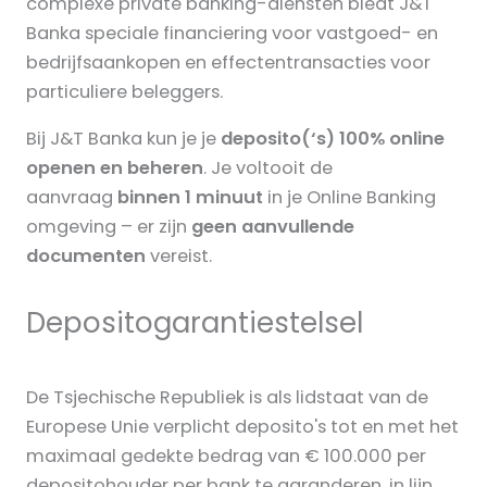
complexe private banking-diensten biedt J&T
Banka speciale financiering voor vastgoed- en
bedrijfsaankopen en effectentransacties voor
particuliere beleggers.
Bij J&T Banka kun je je
deposito(‘s) 100% online
openen en beheren
. Je voltooit de
aanvraag
binnen 1 minuut
in je Online Banking
omgeving – er zijn
geen aanvullende
documenten
vereist.
Depositogarantiestelsel
De Tsjechische Republiek is als lidstaat van de
Europese Unie verplicht deposito's tot en met het
maximaal gedekte bedrag van € 100.000 per
depositohouder per bank te garanderen, in lijn