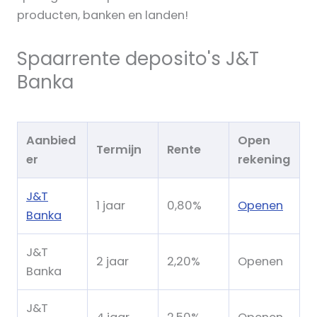
producten, banken en landen!
Spaarrente deposito's J&T
Banka
Aanbied
Open
Termijn
Rente
er
rekening
J&T
1 jaar
0,80%
Openen
Banka
J&T
2 jaar
2,20%
Openen
Banka
J&T