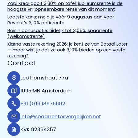
Yapi Kredi gooit 3,30% op tafel: jubileumsrente is de
hoogste vrij opneembare rente van dit moment
Laatste kans: meld je vóór 9 augustus aan voor
Revolut’s 3,10% actierente
Raisin bonusactie: tijdelijk tot 3,05% spaarrente
(welkomstrente)
Klarna vaste rekening 2026: je kent ze van Betaal Later
— maar wist je dat ze ook 3,10% bieden op een vaste
rekening?
Contact
Leo Hornstraat 77a
1095 MN Amsterdam
+31 (0)6 18976602
info@spaarrentesvergelijken.net
KVK 92364357