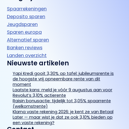
Spaarrekeningen
Deposito sparen
Jeugdsparen
Sparen europa
Alternatief sparen
Banken reviews
Landen overzicht
Nieuwste artikelen
Yapi Kredi gooit 3,30% op tafel: jubileumsrente is
de hoogste vrij opneembare rente van dit
moment
Laatste kans: meld je vóór 9 augustus aan voor
Revolut’s 3,10% actierente
Raisin bonusactie: tijdelijk tot 3,05% spaarrente
(welkomstrente)
Klarna vaste rekening 2026: je kent ze van Betaal
Later — maar wist je dat ze ook 3,10% bieden op
een vaste rekening?