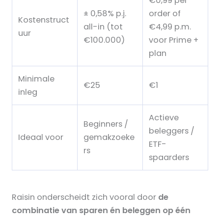
€0,99 per
± 0,58% p.j.
order of
Kostenstruct
all-in (tot
€4,99 p.m.
uur
€100.000)
voor Prime +
plan
Minimale
€25
€1
inleg
Actieve
Beginners /
beleggers /
Ideaal voor
gemakzoeke
ETF-
rs
spaarders
Raisin onderscheidt zich vooral door
de
combinatie van sparen én beleggen op één