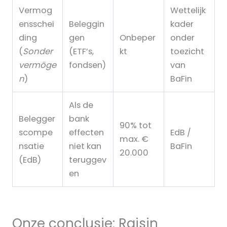
Vermog
Wettelijk
ensschei
Beleggin
kader
ding
gen
Onbeper
onder
(
Sonder
(ETF’s,
kt
toezicht
vermöge
fondsen)
van
n
)
BaFin
Als de
Belegger
bank
90% tot
scompe
effecten
EdB /
max. €
nsatie
niet kan
BaFin
20.000
(EdB)
teruggev
en
Onze conclusie: Raisin