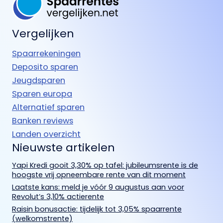
Vergelijken
Spaarrekeningen
Deposito sparen
Jeugdsparen
Sparen europa
Alternatief sparen
Banken reviews
Landen overzicht
Nieuwste artikelen
Yapi Kredi gooit 3,30% op tafel: jubileumsrente is de
hoogste vrij opneembare rente van dit moment
Laatste kans: meld je vóór 9 augustus aan voor
Revolut’s 3,10% actierente
Raisin bonusactie: tijdelijk tot 3,05% spaarrente
(welkomstrente)