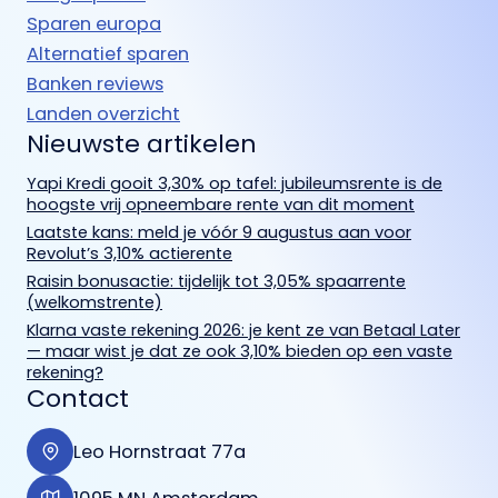
Sparen europa
Alternatief sparen
Banken reviews
Landen overzicht
Nieuwste artikelen
Yapi Kredi gooit 3,30% op tafel: jubileumsrente is de
hoogste vrij opneembare rente van dit moment
Laatste kans: meld je vóór 9 augustus aan voor
Revolut’s 3,10% actierente
Raisin bonusactie: tijdelijk tot 3,05% spaarrente
(welkomstrente)
Klarna vaste rekening 2026: je kent ze van Betaal Later
— maar wist je dat ze ook 3,10% bieden op een vaste
rekening?
Contact
Leo Hornstraat 77a