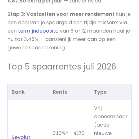
€87,50 extra per jaar
— zonder risico.
Stap 3: Vastzetten voor meer rendement
Kun je
een deel van je spaargeld een tijdje missen? Via
een
termijndeposito
van 6 of 12 maanden haal je
nu tot 3,46% — aanzienlijk meer dan op een
gewone spaarrekening.
Top 5 spaarrentes juli 2026
Bank
Rente
Type
Vrij
opneembaar
(actie
3,10%* + €20
nieuwe
Revolut