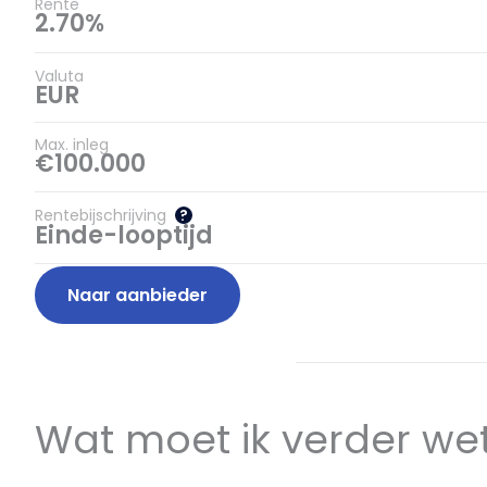
Rente
2.70%
Valuta
EUR
Max. inleg
€100.000
Rentebijschrijving
?
Einde-looptijd
Naar aanbieder
Wat moet ik verder we