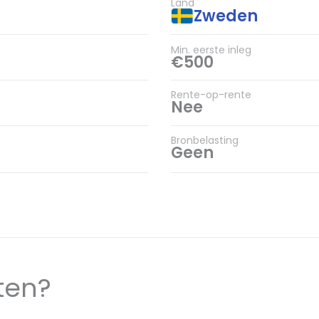
Land
Zweden
Min. eerste inleg
€500
Rente-op-rente
Nee
Bronbelasting
Geen
ten?