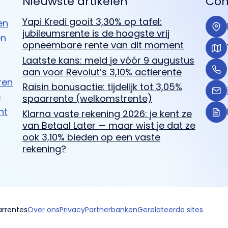
Nieuwste artikelen
Con
Yapi Kredi gooit 3,30% op tafel:
en
jubileumsrente is de hoogste vrij
en
opneembare rente van dit moment
Laatste kans: meld je vóór 9 augustus
aan voor Revolut’s 3,10% actierente
ren
Raisin bonusactie: tijdelijk tot 3,05%
s
spaarrente (welkomstrente)
ht
Klarna vaste rekening 2026: je kent ze
van Betaal Later — maar wist je dat ze
ook 3,10% bieden op een vaste
rekening?
arrentes
Over ons
Privacy
Partnerbanken
Gerelateerde sites