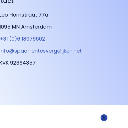
tact
Leo Hornstraat 77a
1095 MN Amsterdam
+31 (0)6 18976602
info@spaarrentesvergelijken.net
KVK 92364357
X