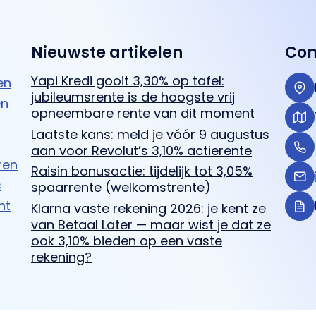
Nieuwste artikelen
Con
Yapi Kredi gooit 3,30% op tafel:
en
jubileumsrente is de hoogste vrij
en
opneembare rente van dit moment
Laatste kans: meld je vóór 9 augustus
aan voor Revolut’s 3,10% actierente
ren
Raisin bonusactie: tijdelijk tot 3,05%
s
spaarrente (welkomstrente)
ht
Klarna vaste rekening 2026: je kent ze
van Betaal Later — maar wist je dat ze
ook 3,10% bieden op een vaste
rekening?