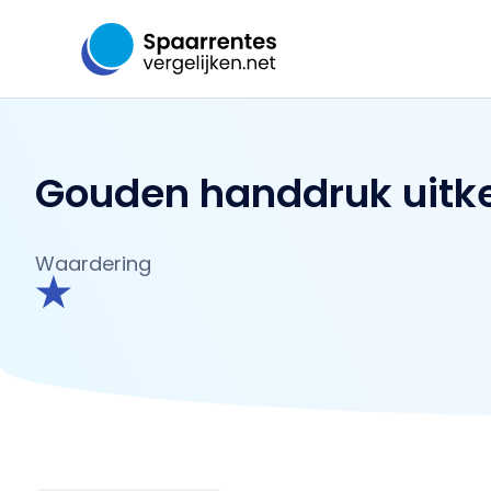
Ga
naar
de
inhoud
Gouden handdruk uitker
Waardering
★