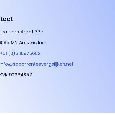
tact
Leo Hornstraat 77a
1095 MN Amsterdam
+31 (0)6 18976602
info@spaarrentesvergelijken.net
KVK 92364357