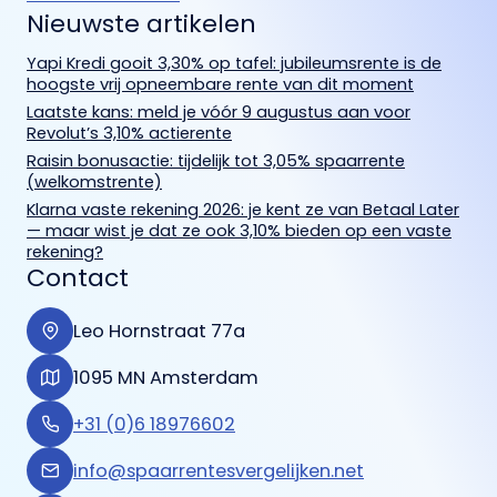
Nieuwste artikelen
Yapi Kredi gooit 3,30% op tafel: jubileumsrente is de
hoogste vrij opneembare rente van dit moment
Laatste kans: meld je vóór 9 augustus aan voor
Revolut’s 3,10% actierente
Raisin bonusactie: tijdelijk tot 3,05% spaarrente
(welkomstrente)
Klarna vaste rekening 2026: je kent ze van Betaal Later
— maar wist je dat ze ook 3,10% bieden op een vaste
rekening?
Contact
Leo Hornstraat 77a
1095 MN Amsterdam
+31 (0)6 18976602
info@spaarrentesvergelijken.net