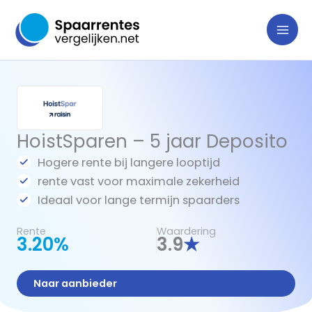
Ga
naar
de
inhoud
HoistSparen – 5 jaar Deposito
Hogere rente bij langere looptijd
rente vast voor maximale zekerheid
Ideaal voor lange termijn spaarders
Rente
Waardering
3.20%
3.9
★
Naar aanbieder