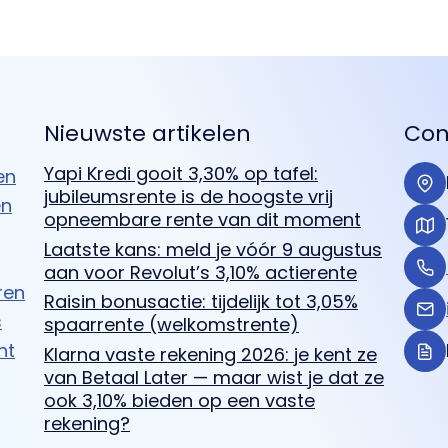
Nieuwste artikelen
Con
Yapi Kredi gooit 3,30% op tafel:
en
jubileumsrente is de hoogste vrij
en
opneembare rente van dit moment
Laatste kans: meld je vóór 9 augustus
aan voor Revolut’s 3,10% actierente
ren
Raisin bonusactie: tijdelijk tot 3,05%
s
spaarrente (welkomstrente)
ht
Klarna vaste rekening 2026: je kent ze
van Betaal Later — maar wist je dat ze
ook 3,10% bieden op een vaste
rekening?