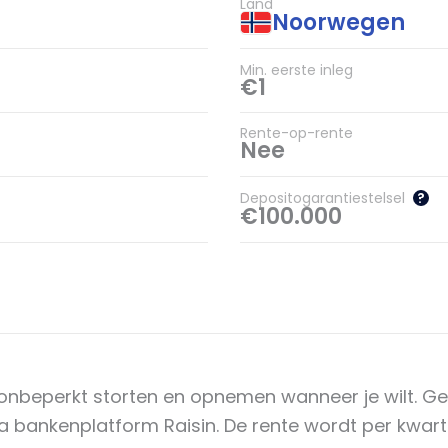
Land
Noorwegen
Min. eerste inleg
€1
Rente-op-rente
Nee
Depositogarantiestelsel
?
€100.000
onbeperkt storten en opnemen wanneer je wilt. Ge
bankenplatform Raisin. De rente wordt per kwartaa