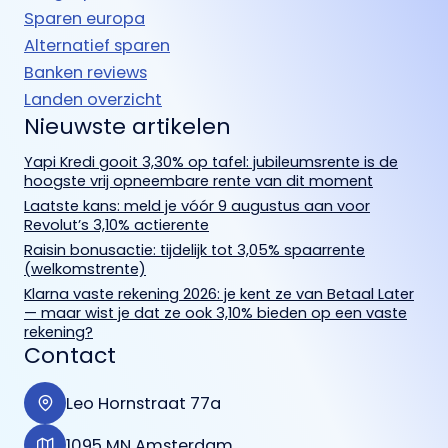
Sparen europa
Alternatief sparen
Banken reviews
Landen overzicht
Nieuwste artikelen
Yapi Kredi gooit 3,30% op tafel: jubileumsrente is de
hoogste vrij opneembare rente van dit moment
Laatste kans: meld je vóór 9 augustus aan voor
Revolut’s 3,10% actierente
Raisin bonusactie: tijdelijk tot 3,05% spaarrente
(welkomstrente)
Klarna vaste rekening 2026: je kent ze van Betaal Later
— maar wist je dat ze ook 3,10% bieden op een vaste
rekening?
Contact
Leo Hornstraat 77a
1095 MN Amsterdam