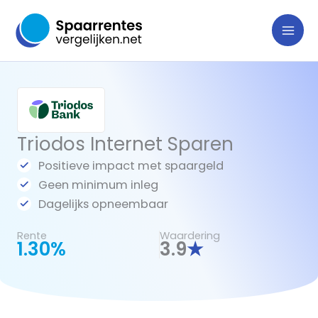
Ga
naar
de
inhoud
Triodos Internet Sparen
Positieve impact met spaargeld
Geen minimum inleg
Dagelijks opneembaar
Rente
Waardering
1.30%
3.9
★