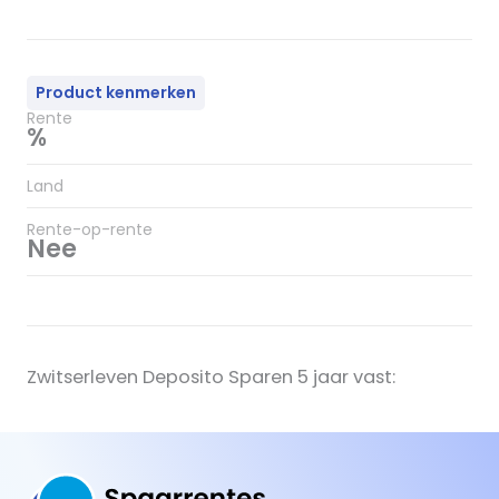
Product kenmerken
Rente
%
Land
Rente-op-rente
Nee
Zwitserleven Deposito Sparen 5 jaar vast: