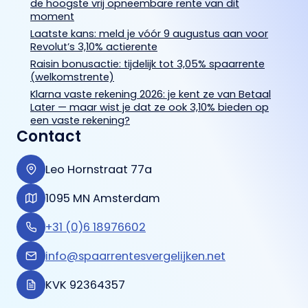
de hoogste vrij opneembare rente van dit
moment
Laatste kans: meld je vóór 9 augustus aan voor
Revolut’s 3,10% actierente
Raisin bonusactie: tijdelijk tot 3,05% spaarrente
(welkomstrente)
Klarna vaste rekening 2026: je kent ze van Betaal
Later — maar wist je dat ze ook 3,10% bieden op
een vaste rekening?
Contact
Leo Hornstraat 77a
1095 MN Amsterdam
+31 (0)6 18976602
info@spaarrentesvergelijken.net
KVK 92364357