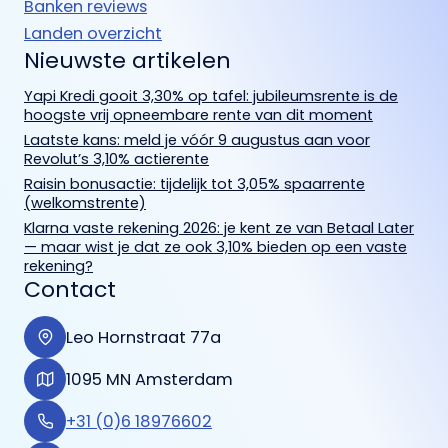
Banken reviews
Landen overzicht
Nieuwste artikelen
Yapi Kredi gooit 3,30% op tafel: jubileumsrente is de
hoogste vrij opneembare rente van dit moment
Laatste kans: meld je vóór 9 augustus aan voor
Revolut’s 3,10% actierente
Raisin bonusactie: tijdelijk tot 3,05% spaarrente
(welkomstrente)
Klarna vaste rekening 2026: je kent ze van Betaal Later
— maar wist je dat ze ook 3,10% bieden op een vaste
rekening?
Contact
Leo Hornstraat 77a
1095 MN Amsterdam
+31 (0)6 18976602