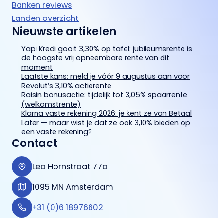
Banken reviews
Landen overzicht
Nieuwste artikelen
Yapi Kredi gooit 3,30% op tafel: jubileumsrente is
de hoogste vrij opneembare rente van dit
moment
Laatste kans: meld je vóór 9 augustus aan voor
Revolut’s 3,10% actierente
Raisin bonusactie: tijdelijk tot 3,05% spaarrente
(welkomstrente)
Klarna vaste rekening 2026: je kent ze van Betaal
Later — maar wist je dat ze ook 3,10% bieden op
een vaste rekening?
Contact
Leo Hornstraat 77a
1095 MN Amsterdam
+31 (0)6 18976602