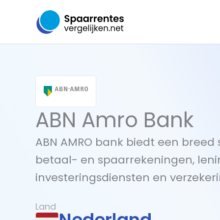
Ga
naar
de
inhoud
ABN Amro Bank
ABN AMRO bank biedt een breed 
betaal- en spaarrekeningen, len
investeringsdiensten en verzeker
Land
Nederland