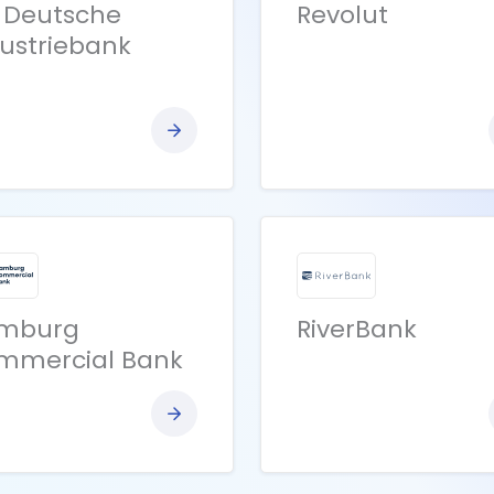
 Deutsche
Revolut
ustriebank
Bekijk
bank
mburg
RiverBank
mmercial Bank
Bekijk
bank