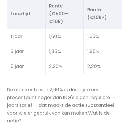
Rente
Rente
Looptijd
(€500–
(€10k+)
€10k)
1 jaar
1,60%
1,65%
3 jaar
1,85%
1,85%
5 jaar
2,20%
2,20%
De actierente van 2,60% is dus bijna één
procentpunt hoger dan ING's eigen reguliere 1-
jaars tarief — dat maakt de actie substantieel
voor wie er gebruik van kan maken.Wat is de
actie?