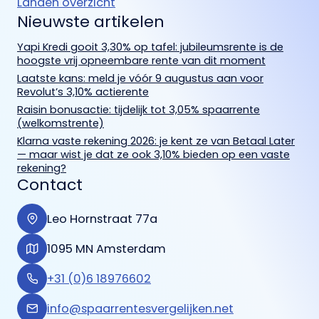
Landen overzicht
Nieuwste artikelen
Yapi Kredi gooit 3,30% op tafel: jubileumsrente is de
hoogste vrij opneembare rente van dit moment
Laatste kans: meld je vóór 9 augustus aan voor
Revolut’s 3,10% actierente
Raisin bonusactie: tijdelijk tot 3,05% spaarrente
(welkomstrente)
Klarna vaste rekening 2026: je kent ze van Betaal Later
— maar wist je dat ze ook 3,10% bieden op een vaste
rekening?
Contact
Leo Hornstraat 77a
1095 MN Amsterdam
+31 (0)6 18976602
info@spaarrentesvergelijken.net