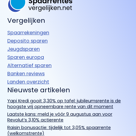
Vergelijken
Spaarrekeningen
Deposito sparen
Jeugdsparen
Sparen europa
Alternatief sparen
Banken reviews
Landen overzicht
Nieuwste artikelen
Yapi Kredi gooit 3,30% op tafel: jubileumsrente is de
hoogste vrij opneembare rente van dit moment
Laatste kans: meld je vóór 9 augustus aan voor
Revolut’s 3,10% actierente
Raisin bonusactie: tijdelijk tot 3,05% spaarrente
(welkomstrente)