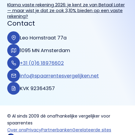
Klarna vaste rekening 2026: je kent ze van Betaal Later
— maar wist je dat ze ook 3,10% bieden op een vaste
rekening?
Contact
Leo Hornstraat 77a
1095 MN Amsterdam
+31 (0)6 18976602
info@spaarrentesvergelijken.net
KVK 92364357
© Al sinds 2009 dé onafhankelijke vergelijker voor
spaarrentes
Over ons
Privacy
Partnerbanken
Gerelateerde sites