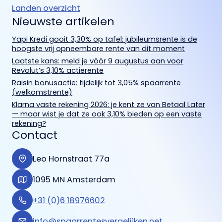
Landen overzicht
Nieuwste artikelen
Yapi Kredi gooit 3,30% op tafel: jubileumsrente is de
hoogste vrij opneembare rente van dit moment
Laatste kans: meld je vóór 9 augustus aan voor
Revolut’s 3,10% actierente
Raisin bonusactie: tijdelijk tot 3,05% spaarrente
(welkomstrente)
Klarna vaste rekening 2026: je kent ze van Betaal Later
— maar wist je dat ze ook 3,10% bieden op een vaste
rekening?
Contact
Leo Hornstraat 77a
1095 MN Amsterdam
+31 (0)6 18976602
info@spaarrentesvergelijken.net