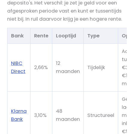
deposito's. Het verschil: je zet je geld voor een
afgesproken periode vast en kunt er tussentijds
niet bij. In ruil daarvoor krijg je een hogere rente.
Bank
Rente
Looptijd
Type
Opm
Actie
tuss
NIBC
12
2,66%
Tijdelijk
€250
Direct
maanden
€100
max.
Géén
lage
Klarna
48
3,10%
Structureel
mini
Bank
maanden
inleg
€50