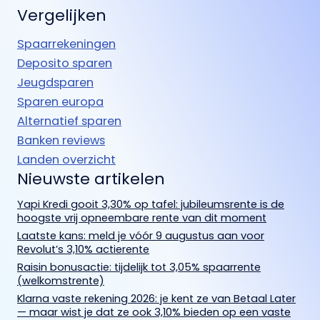
Vergelijken
Spaarrekeningen
Deposito sparen
Jeugdsparen
Sparen europa
Alternatief sparen
Banken reviews
Landen overzicht
Nieuwste artikelen
Yapi Kredi gooit 3,30% op tafel: jubileumsrente is de
hoogste vrij opneembare rente van dit moment
Laatste kans: meld je vóór 9 augustus aan voor
Revolut’s 3,10% actierente
Raisin bonusactie: tijdelijk tot 3,05% spaarrente
(welkomstrente)
Klarna vaste rekening 2026: je kent ze van Betaal Later
— maar wist je dat ze ook 3,10% bieden op een vaste