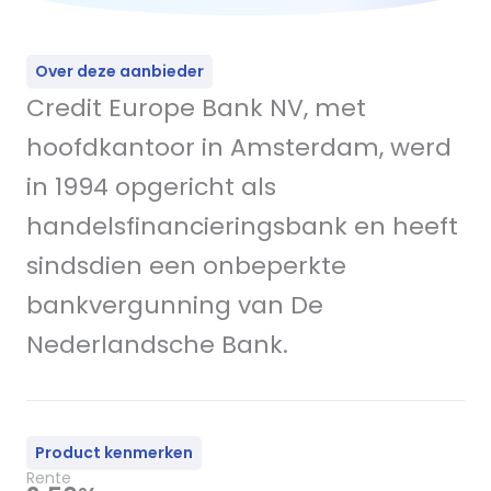
Over deze aanbieder
Credit Europe Bank NV, met
hoofdkantoor in Amsterdam, werd
in 1994 opgericht als
handelsfinancieringsbank en heeft
sindsdien een onbeperkte
bankvergunning van De
Nederlandsche Bank.
Product kenmerken
Rente