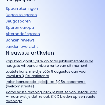
Spaarrekeningen
Deposito sparen
Jeugdsparen
Sparen europa
Alternatief sparen
Banken reviews
Landen overzicht
Nieuwste artikelen
Yapi Kredi gooit 3,30% op tafel: jubileumsrente is de
hoogste vrij opneembare rente van dit moment
Laatste kans: meld je vóór 9 augustus aan voor
Revolut’s 3,10% actierente
Raisin bonusactie: tijdelijk tot 3,05% spaarrente
(welkomstrente)
Klarna vaste rekening 2026: je kent ze van Betaal Later
— maar wist je dat ze ook 3,10% bieden op een vaste
rekening?