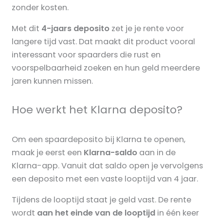
zonder kosten.
Met dit
4-jaars deposito
zet je je rente voor
langere tijd vast. Dat maakt dit product vooral
interessant voor spaarders die rust en
voorspelbaarheid zoeken en hun geld meerdere
jaren kunnen missen.
Hoe werkt het Klarna deposito?
Om een spaardeposito bij Klarna te openen,
maak je eerst een
Klarna-saldo
aan in de
Klarna-app. Vanuit dat saldo open je vervolgens
een deposito met een vaste looptijd van 4 jaar.
Tijdens de looptijd staat je geld vast. De rente
wordt
aan het einde van de looptijd
in één keer