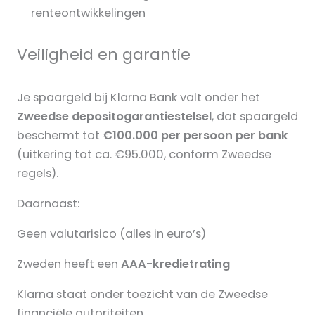
renteontwikkelingen
Veiligheid en garantie
Je spaargeld bij Klarna Bank valt onder het
Zweedse depositogarantiestelsel
, dat spaargeld
beschermt tot
€100.000 per persoon per bank
(uitkering tot ca. €95.000, conform Zweedse
regels).
Daarnaast:
Geen valutarisico (alles in euro’s)
Zweden heeft een
AAA-kredietrating
Klarna staat onder toezicht van de Zweedse
financiële autoriteiten