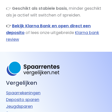
👉
Geschikt als stabiele basis
, minder geschikt
als je actief wilt switchen of spreiden.
👉
Bekijk Klarna Bank en open direct een
deposito
of lees onze uitgebreide
Klarna bank
review
Vergelijken
Spaarrekeningen
Deposito sparen
Jeugdsparen