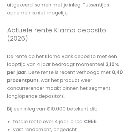
uitgekeerd, samen met je inleg. Tussentijds
opnemen is niet mogelijk.
Actuele rente Klarna deposito
(2026)
De rente op het Klarna Bank deposito met een
looptijd van 4 jaar bedraagt momenteel
3,10%
per jaar
. Deze rente is recent verhoogd met
0,40
procentpunt
, wat het product weer
concurrerender maakt binnen het segment
langlopende deposito’s.
Bij een inleg van €10.000 betekent dit:
totale rente over 4 jaar: circa
€956
vast rendement, ongeacht