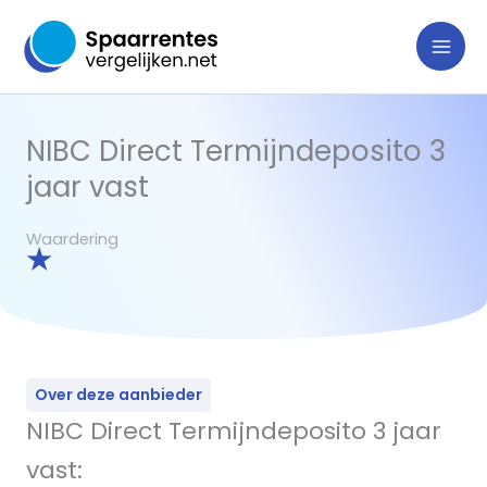
Ga
naar
de
inhoud
NIBC Direct Termijndeposito 3
jaar vast
Waardering
★
Over deze aanbieder
NIBC Direct Termijndeposito 3 jaar
vast: