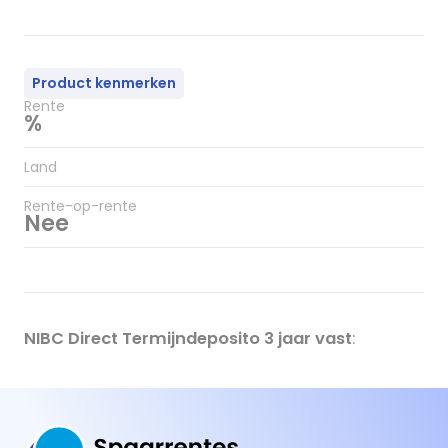
Product kenmerken
Rente
%
Land
Rente-op-rente
Nee
NIBC Direct Termijndeposito 3 jaar vast
: