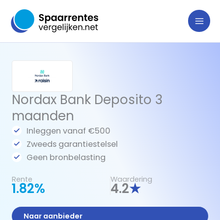
Ga
naar
de
inhoud
Nordax Bank Deposito 3
maanden
Inleggen vanaf €500
Zweeds garantiestelsel
Geen bronbelasting
Rente
Waardering
1.82%
4.2
★
Naar aanbieder