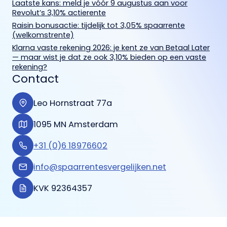
Laatste kans: meld je vóór 9 augustus aan voor
Revolut’s 3,10% actierente
Raisin bonusactie: tijdelijk tot 3,05% spaarrente
(welkomstrente)
Klarna vaste rekening 2026: je kent ze van Betaal Later
— maar wist je dat ze ook 3,10% bieden op een vaste
rekening?
Contact
Leo Hornstraat 77a
1095 MN Amsterdam
+31 (0)6 18976602
info@spaarrentesvergelijken.net
KVK 92364357