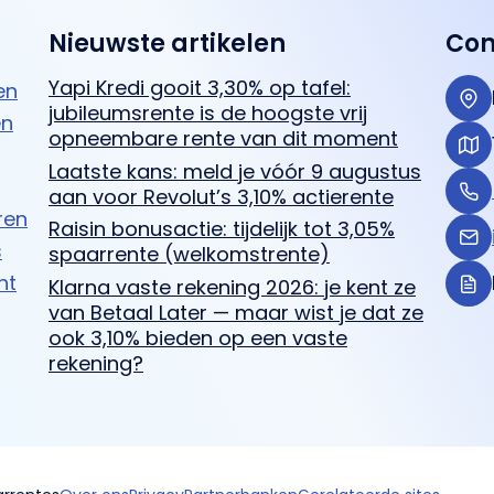
Nieuwste artikelen
Con
Yapi Kredi gooit 3,30% op tafel:
en
jubileumsrente is de hoogste vrij
en
opneembare rente van dit moment
Laatste kans: meld je vóór 9 augustus
aan voor Revolut’s 3,10% actierente
ren
Raisin bonusactie: tijdelijk tot 3,05%
s
spaarrente (welkomstrente)
ht
Klarna vaste rekening 2026: je kent ze
van Betaal Later — maar wist je dat ze
ook 3,10% bieden op een vaste
rekening?