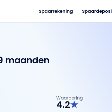
Spaarrekening
Spaardeposi
 9 maanden
Waardering
4.2
★