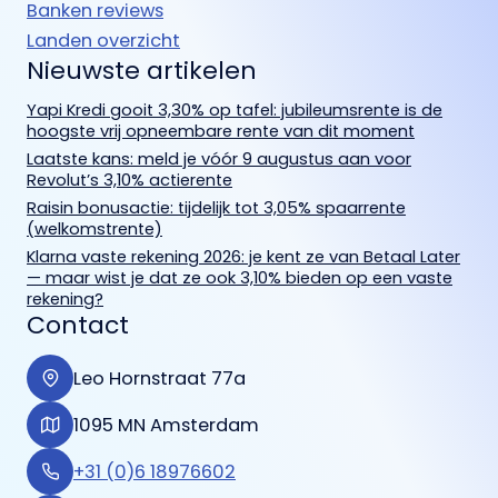
Banken reviews
Landen overzicht
Nieuwste artikelen
Yapi Kredi gooit 3,30% op tafel: jubileumsrente is de
hoogste vrij opneembare rente van dit moment
Laatste kans: meld je vóór 9 augustus aan voor
Revolut’s 3,10% actierente
Raisin bonusactie: tijdelijk tot 3,05% spaarrente
(welkomstrente)
Klarna vaste rekening 2026: je kent ze van Betaal Later
— maar wist je dat ze ook 3,10% bieden op een vaste
rekening?
Contact
Leo Hornstraat 77a
1095 MN Amsterdam
+31 (0)6 18976602