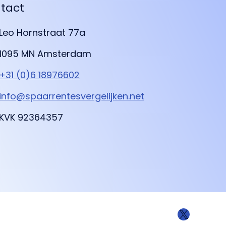
tact
Leo Hornstraat 77a
1095 MN Amsterdam
+31 (0)6 18976602
info@spaarrentesvergelijken.net
KVK 92364357
X