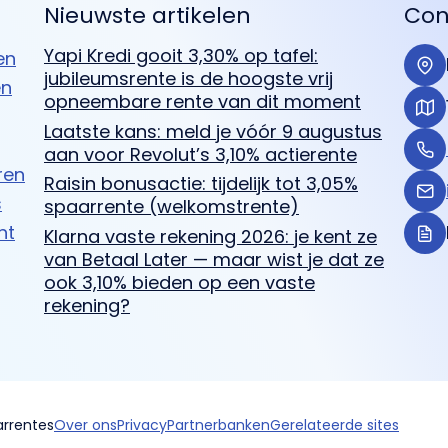
Nieuwste artikelen
Con
Yapi Kredi gooit 3,30% op tafel:
en
jubileumsrente is de hoogste vrij
en
opneembare rente van dit moment
Laatste kans: meld je vóór 9 augustus
aan voor Revolut’s 3,10% actierente
ren
Raisin bonusactie: tijdelijk tot 3,05%
s
spaarrente (welkomstrente)
ht
Klarna vaste rekening 2026: je kent ze
van Betaal Later — maar wist je dat ze
ook 3,10% bieden op een vaste
rekening?
arrentes
Over ons
Privacy
Partnerbanken
Gerelateerde sites