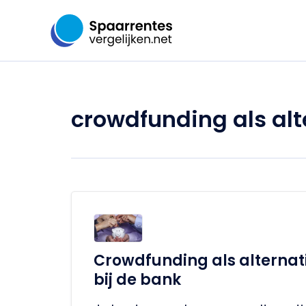
Ga
naar
de
inhoud
crowdfunding als alt
Crowdfunding als alternat
bij de bank