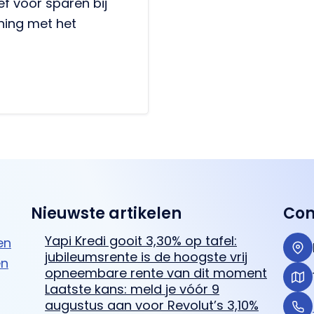
ef voor sparen bij
ning met het
Nieuwste artikelen
Con
Yapi Kredi gooit 3,30% op tafel:
en
jubileumsrente is de hoogste vrij
en
opneembare rente van dit moment
Laatste kans: meld je vóór 9
augustus aan voor Revolut’s 3,10%