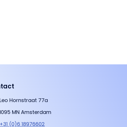
tact
Leo Hornstraat 77a
1095 MN Amsterdam
+31 (0)6 18976602