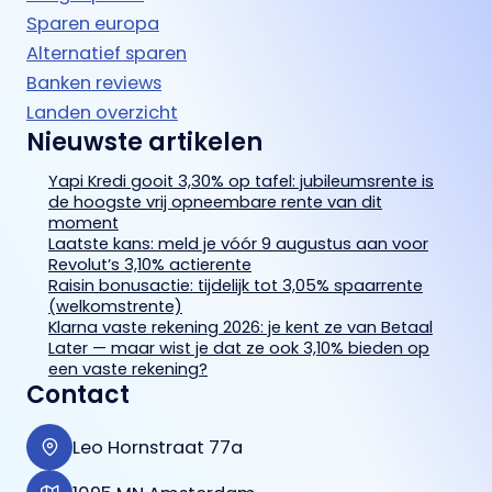
Sparen europa
Alternatief sparen
Banken reviews
Landen overzicht
Nieuwste artikelen
Yapi Kredi gooit 3,30% op tafel: jubileumsrente is
de hoogste vrij opneembare rente van dit
moment
Laatste kans: meld je vóór 9 augustus aan voor
Revolut’s 3,10% actierente
Raisin bonusactie: tijdelijk tot 3,05% spaarrente
(welkomstrente)
Klarna vaste rekening 2026: je kent ze van Betaal
Later — maar wist je dat ze ook 3,10% bieden op
een vaste rekening?
Contact
Leo Hornstraat 77a