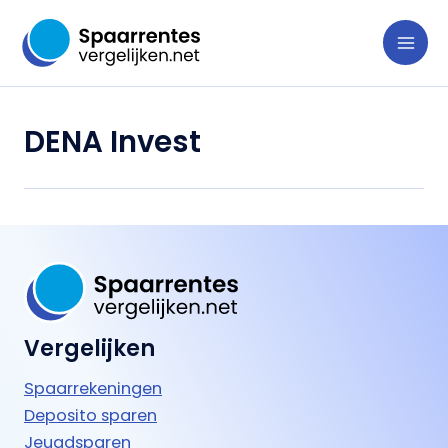
Ga
naar
de
inhoud
DENA Invest
Vergelijken
Spaarrekeningen
Deposito sparen
Jeugdsparen