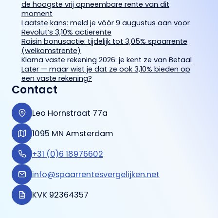
de hoogste vrij opneembare rente van dit
moment
Laatste kans: meld je vóór 9 augustus aan voor
Revolut’s 3,10% actierente
Raisin bonusactie: tijdelijk tot 3,05% spaarrente
(welkomstrente)
Klarna vaste rekening 2026: je kent ze van Betaal
Later — maar wist je dat ze ook 3,10% bieden op
een vaste rekening?
Contact
Leo Hornstraat 77a
1095 MN Amsterdam
+31 (0)6 18976602
info@spaarrentesvergelijken.net
KVK 92364357