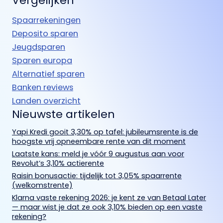
Vergelijken
Spaarrekeningen
Deposito sparen
Jeugdsparen
Sparen europa
Alternatief sparen
Banken reviews
Landen overzicht
Nieuwste artikelen
Yapi Kredi gooit 3,30% op tafel: jubileumsrente is de
hoogste vrij opneembare rente van dit moment
Laatste kans: meld je vóór 9 augustus aan voor
Revolut’s 3,10% actierente
Raisin bonusactie: tijdelijk tot 3,05% spaarrente
(welkomstrente)
Klarna vaste rekening 2026: je kent ze van Betaal Later
— maar wist je dat ze ook 3,10% bieden op een vaste
rekening?