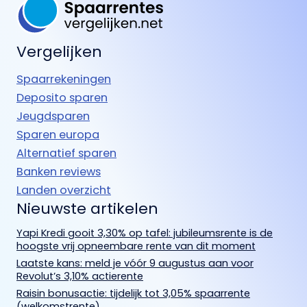
Vergelijken
Spaarrekeningen
Deposito sparen
Jeugdsparen
Sparen europa
Alternatief sparen
Banken reviews
Landen overzicht
Nieuwste artikelen
Yapi Kredi gooit 3,30% op tafel: jubileumsrente is de
hoogste vrij opneembare rente van dit moment
Laatste kans: meld je vóór 9 augustus aan voor
Revolut’s 3,10% actierente
Raisin bonusactie: tijdelijk tot 3,05% spaarrente
(welkomstrente)