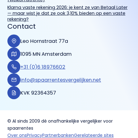
Klarna vaste rekening 2026: je kent ze van Betaal Later
— maar wist je dat ze ook 3,10% bieden op een vaste
rekening?
Contact
Leo Hornstraat 77a
1095 MN Amsterdam
+31 (0)6 18976602
info@spaarrentesvergelijken.net
KVK 92364357
© Al sinds 2009 dé onafhankelijke vergelijker voor
spaarrentes
Over ons
Privacy
Partnerbanken
Gerelateerde sites