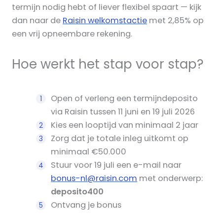
termijn nodig hebt of liever flexibel spaart — kijk
dan naar de
Raisin welkomstactie
met 2,85% op
een vrij opneembare rekening.
Hoe werkt het stap voor stap?
Open of verleng een termijndeposito
via Raisin tussen 11 juni en 19 juli 2026
Kies een looptijd van minimaal 2 jaar
Zorg dat je totale inleg uitkomt op
minimaal €50.000
Stuur voor 19 juli een e-mail naar
bonus-nl@raisin.com
met onderwerp:
deposito400
Ontvang je bonus