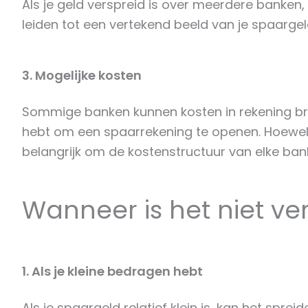
Als je geld verspreid is over meerdere banken, 
leiden tot een vertekend beeld van je spaargel
3. Mogelijke kosten
Sommige banken kunnen kosten in rekening bre
hebt om een spaarrekening te openen. Hoewel
belangrijk om de kostenstructuur van elke bank
Wanneer is het niet ve
1. Als je kleine bedragen hebt
Als je spaargeld relatief klein is, kan het spr