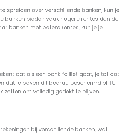
te spreiden over verschillende banken, kun je
ndse banken bieden vaak hogere rentes dan de
aar banken met betere rentes, kun je je
ent dat als een bank failliet gaat, je tot dat
n dat je boven dit bedrag beschermd blijft.
k zetten om volledig gedekt te blijven.
e rekeningen bij verschillende banken, wat