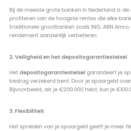
Bij de meeste grote banken in Nederland is de
profiteren van de hoogste rentes die elke ban
traditionele grootbanken zoals ING, ABN Amro o
rendement aanzienlijk verbeteren.
2. Veiligheid en het depositogarantiestelsel
Het
depositogarantiestelsel
garandeert je spa
bedrag verzekerd bent. Door je spaargeld over
Bijvoorbeeld, als je €200.000 hebt, kun je €100
3. Flexibiliteit
Het spreiden van je spaargeld geeft je meer fle