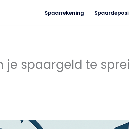
Spaarrekening
Spaardeposi
m je spaargeld te spr