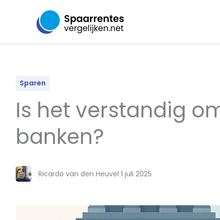
Ga
naar
de
inhoud
Sparen
Is het verstandig o
banken?
Ricardo van den Heuvel
|
1 juli 2025