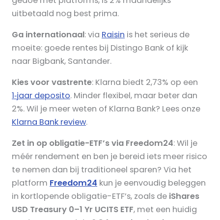
gedoe met platforms, is 2% maandelijks
uitbetaald nog best prima.
Ga internationaal
: via
Raisin
is het serieus de
moeite: goede rentes bij Distingo Bank of kijk
naar Bigbank, Santander.
Kies voor vastrente
: Klarna biedt 2,73% op een
1‑jaar deposito
. Minder flexibel, maar beter dan
2%. Wil je meer weten of Klarna Bank? Lees onze
Klarna Bank review
.
Zet in op obligatie-ETF’s via Freedom24
: Wil je
méér rendement en ben je bereid iets meer risico
te nemen dan bij traditioneel sparen? Via het
platform
Freedom24
kun je eenvoudig beleggen
in kortlopende obligatie-ETF’s, zoals de
iShares
USD Treasury 0–1 Yr UCITS ETF
, met een huidig