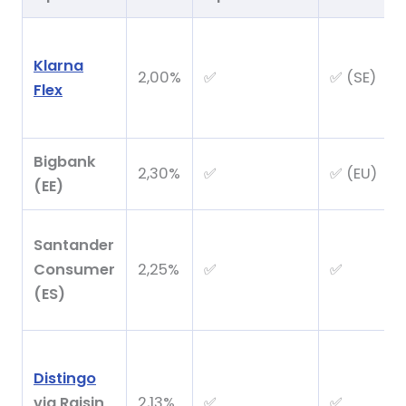
Klarna
2,00%
✅
✅ (SE)
Flex
Bigbank
2,30%
✅
✅ (EU)
(EE)
Santander
Consumer
2,25%
✅
✅
(ES)
Distingo
via Raisin
2,13%
✅
✅