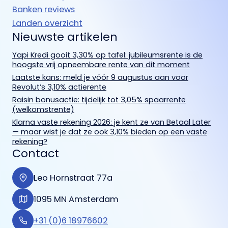
Banken reviews
Landen overzicht
Nieuwste artikelen
Yapi Kredi gooit 3,30% op tafel: jubileumsrente is de
hoogste vrij opneembare rente van dit moment
Laatste kans: meld je vóór 9 augustus aan voor
Revolut’s 3,10% actierente
Raisin bonusactie: tijdelijk tot 3,05% spaarrente
(welkomstrente)
Klarna vaste rekening 2026: je kent ze van Betaal Later
— maar wist je dat ze ook 3,10% bieden op een vaste
rekening?
Contact
Leo Hornstraat 77a
1095 MN Amsterdam
+31 (0)6 18976602