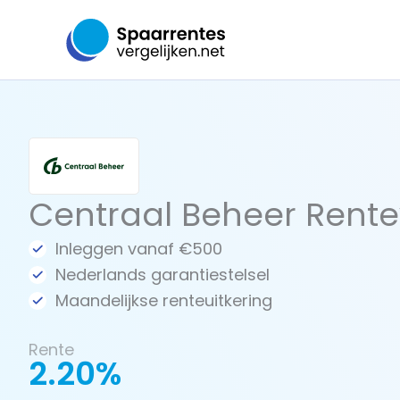
Ga
naar
de
inhoud
Centraal Beheer Rentev
Inleggen vanaf €500
Nederlands garantiestelsel
Maandelijkse renteuitkering
Rente
2.20%