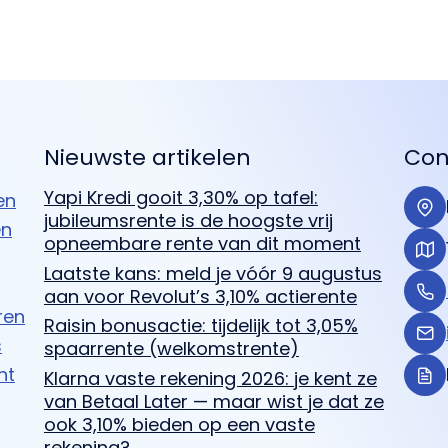
Nieuwste artikelen
Con
Yapi Kredi gooit 3,30% op tafel:
en
jubileumsrente is de hoogste vrij
en
opneembare rente van dit moment
Laatste kans: meld je vóór 9 augustus
aan voor Revolut’s 3,10% actierente
ren
Raisin bonusactie: tijdelijk tot 3,05%
s
spaarrente (welkomstrente)
ht
Klarna vaste rekening 2026: je kent ze
van Betaal Later — maar wist je dat ze
ook 3,10% bieden op een vaste
rekening?