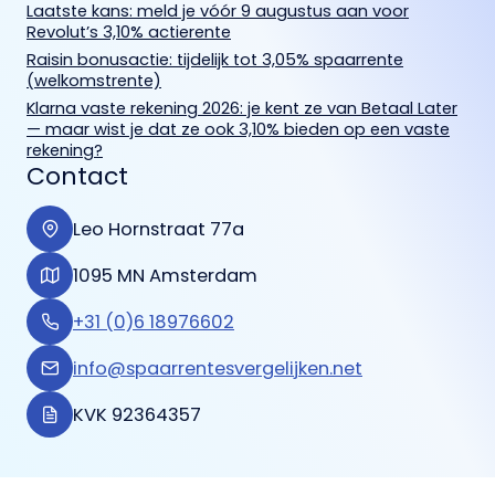
Laatste kans: meld je vóór 9 augustus aan voor
Revolut’s 3,10% actierente
Raisin bonusactie: tijdelijk tot 3,05% spaarrente
(welkomstrente)
Klarna vaste rekening 2026: je kent ze van Betaal Later
— maar wist je dat ze ook 3,10% bieden op een vaste
rekening?
Contact
Leo Hornstraat 77a
1095 MN Amsterdam
+31 (0)6 18976602
info@spaarrentesvergelijken.net
KVK 92364357