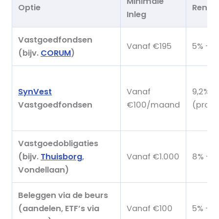
Minimale
Optie
Rende
Inleg
Vastgoedfondsen
Vanaf €195
5% – 6
(bijv.
CORUM
)
SynVest
Vanaf
9,2%
Vastgoedfondsen
€100/maand
(prog
Vastgoedobligaties
(bijv.
Thuisborg
,
Vanaf €1.000
8% – 8
Vondellaan)
Beleggen via de beurs
(aandelen, ETF’s via
Vanaf €100
5% – 1